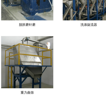
脱胚磨针磨
洗涤旋流器
重力曲筛