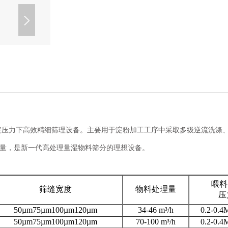
一定压力下高效精细筛理设备。主要用于淀粉加工工序中采取多级逆流洗涤
量，是新一代高处理量湿物料筛分的理想设备。
喂料
筛缝宽度
物料处理量
压
50µm75µm100µm120µm
34-46 m³/h
0.2-0.4
50µm75µm100µm120µm
70-100 m³/h
0.2-0.4