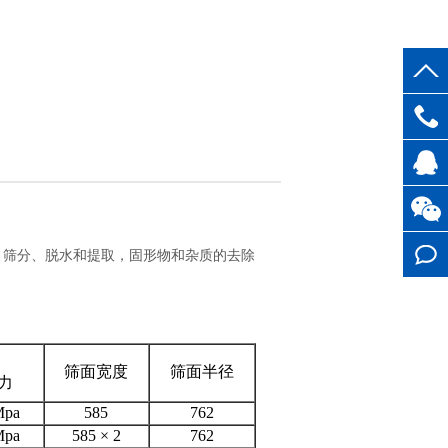
1396154
客服QQ
、筛分、脱水和提取，固形物和杂质的去除
在线留
言
筛面宽度
筛面半径
力
Mpa
585
762
Mpa
585 × 2
762