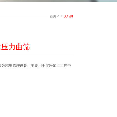
> >
首页
天行网
双联压力曲筛
力下高效精细筛理设备。主要用于淀粉加工工序中采取多级逆流洗涤、筛分