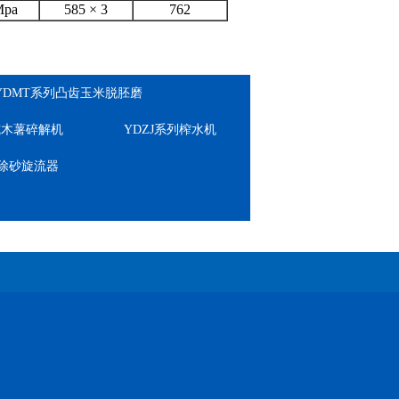
Mpa
585 × 3
762
YDMT系列凸齿玉米脱胚磨
锤式木薯碎解机
YDZJ系列榨水机
列除砂旋流器