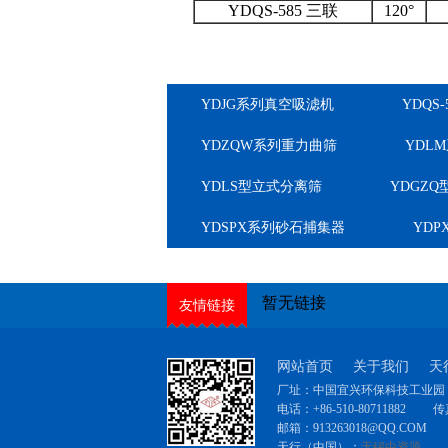
YDQS-585 三联
120°
YDJG系列真空吸滤机
YDQS
YDZQW系列重力曲筛
YDL
YDLS型立式分离筛
YDGZ
YDSPX系列砂石捕集器
YD
暂无链接
友情链接
网站首页
关于我们
天
厂址：中国宜兴环保科技工业园（
电话：+86-510-80711882
传真
邮箱：
913263018@QQ.COM
天行（中国）：
无锡中资源