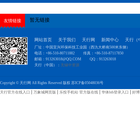
暂无链接
友情链接
网站首页
关于我们
天行网
新闻中心
天行（
厂址：中国宜兴环保科技工业园（西氿大桥南500米东侧）
电话：+86-510-80711882
传真：+86-510-87117850
邮箱：
913263018@QQ.COM
QQ：
913263018
天行（中国）：
无锡中资源
河
北
Copyright © 天行网 All Rights Reserved 版权
苏ICP备05048036号
永
乐
|
|
|
|
天行官方在线入口
万象城网页版
乐投手机站·官方版在线
华体hth登录入口
好博
胶
带
有
限
公
司
永
乐