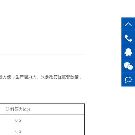
1396154
客服QQ
装方便，生产能力大。只要改变旋流管数量，
在线留
言
进料压力
Mpa
0.6
0.6