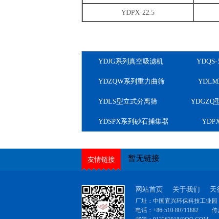
YDPX-22.5
YDJG系列真空吸滤机
YDQS
YDZQW系列重力曲筛
YDL
YDLS型立式分离筛
YDGZ
YDSPX系列砂石捕集器
YD
暂无链接
友情链接
网站首页
关于我们
天
厂址：中国宜兴环保科技工业园（
电话：+86-510-80711882
传真