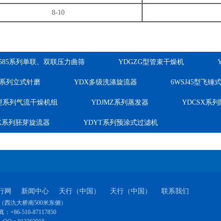
8-10
-585系列单联、双联压力曲筛
YDGZG型管束干燥机
M系列立式针磨
YDX多级洗涤旋流器
6WSJ45型飞
Q型系列气流干燥机组
YDJMZ系列蒸发器
YDCSX系
PX系列胚芽旋流器
YDYT系列预涂式过滤机
行网
新闻中心
天行（中国）
天行（中国）
联系我们
西氿大桥南500米东侧）
：+86-510-87117850