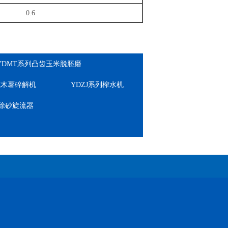
0.6
YDMT系列凸齿玉米脱胚磨
锤式木薯碎解机
YDZJ系列榨水机
列除砂旋流器