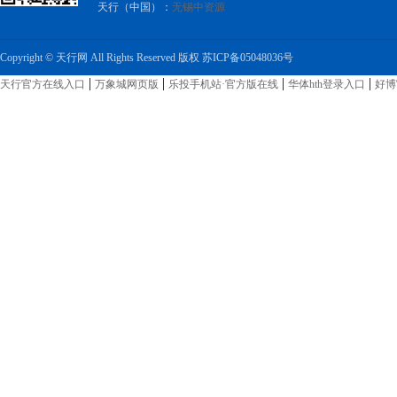
天行（中国）：
无锡中资源
河
北
Copyright © 天行网 All Rights Reserved 版权
苏ICP备05048036号
永
乐
|
|
|
|
天行官方在线入口
万象城网页版
乐投手机站·官方版在线
华体hth登录入口
好博
胶
带
有
限
公
司
永
乐
胶
带
永
乐
汽
车
线
束
胶
粘
带