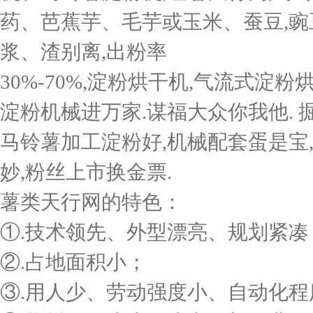
药、芭蕉芋、毛芋或玉米、蚕豆,豌
浆、渣别离,出粉率
30%-70%,淀粉烘干机,气流式
淀粉机械进万家.谋福大众你我他. 
马铃薯加工淀粉好,机械配套蛋是宝,
妙,粉丝上市换金票.
薯类天行网的特色：
①.技术领先、外型漂亮、规划紧凑
②.占地面积小；
③.用人少、劳动强度小、自动化